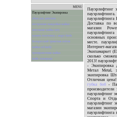
MENU
Пауэрлифтинг 
Пауэрлифтинг Экипировка
пауэрлифтинга.
пауэрлифтинга 
обои для девушек
Доставка по в
построение выкройки майки
магазин Powe
нательная майка тату
пауэрлифтинг
купить толстовку с angry birds
основных произ
белорусский трикотаж оптом
месте. пауэрл
Интернет-мага
майки ed hardy
Экипамаркет (Ek
тренировочная майка
сколько сможе
майк альварадо
2013! пауэрлиф
- Экипировка д
Метал Metal, 
экипировка Шта
Отличная цена!
губка боб
- Па
производители 
пауэрлифтинг 
Спорта и Отды
пауэрлифтинг 
магазин экипир
пауэрлифтинга 